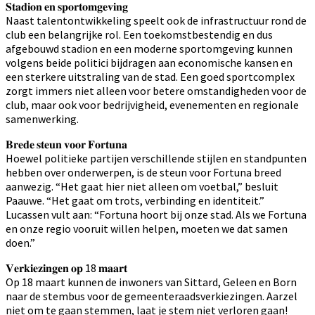
𝐒𝐭𝐚𝐝𝐢𝐨𝐧 𝐞𝐧 𝐬𝐩𝐨𝐫𝐭𝐨𝐦𝐠𝐞𝐯𝐢𝐧𝐠
Naast talentontwikkeling speelt ook de infrastructuur rond de
club een belangrijke rol. Een toekomstbestendig en dus
afgebouwd stadion en een moderne sportomgeving kunnen
volgens beide politici bijdragen aan economische kansen en
een sterkere uitstraling van de stad. Een goed sportcomplex
zorgt immers niet alleen voor betere omstandigheden voor de
club, maar ook voor bedrijvigheid, evenementen en regionale
samenwerking.
𝐁𝐫𝐞𝐝𝐞 𝐬𝐭𝐞𝐮𝐧 𝐯𝐨𝐨𝐫 𝐅𝐨𝐫𝐭𝐮𝐧𝐚
Hoewel politieke partijen verschillende stijlen en standpunten
hebben over onderwerpen, is de steun voor Fortuna breed
aanwezig. “Het gaat hier niet alleen om voetbal,” besluit
Paauwe. “Het gaat om trots, verbinding en identiteit.”
Lucassen vult aan: “Fortuna hoort bij onze stad. Als we Fortuna
en onze regio vooruit willen helpen, moeten we dat samen
doen.”
𝐕𝐞𝐫𝐤𝐢𝐞𝐳𝐢𝐧𝐠𝐞𝐧 𝐨𝐩 18 𝐦𝐚𝐚𝐫𝐭
Op 18 maart kunnen de inwoners van Sittard, Geleen en Born
naar de stembus voor de gemeenteraadsverkiezingen. Aarzel
niet om te gaan stemmen, laat je stem niet verloren gaan!