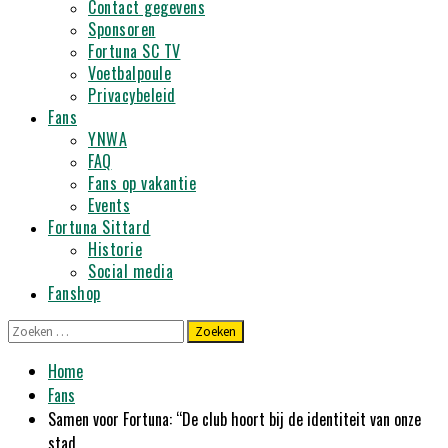
Contact gegevens
Sponsoren
Fortuna SC TV
Voetbalpoule
Privacybeleid
Fans
YNWA
FAQ
Fans op vakantie
Events
Fortuna Sittard
Historie
Social media
Fanshop
Zoeken
naar:
Home
Fans
Samen voor Fortuna: “De club hoort bij de identiteit van onze
stad