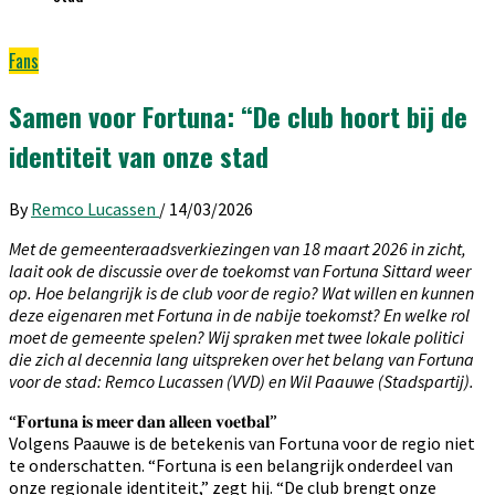
Fans
Samen voor Fortuna: “De club hoort bij de
identiteit van onze stad
By
Remco Lucassen
/
14/03/2026
Met de gemeenteraadsverkiezingen van 18 maart 2026 in zicht,
laait ook de discussie over de toekomst van Fortuna Sittard weer
op. Hoe belangrijk is de club voor de regio? Wat willen en kunnen
deze eigenaren met Fortuna in de nabije toekomst? En welke rol
moet de gemeente spelen? Wij spraken met twee lokale politici
die zich al decennia lang uitspreken over het belang van Fortuna
voor de stad: Remco Lucassen (VVD) en Wil Paauwe (Stadspartij).
“𝐅𝐨𝐫𝐭𝐮𝐧𝐚 𝐢𝐬 𝐦𝐞𝐞𝐫 𝐝𝐚𝐧 𝐚𝐥𝐥𝐞𝐞𝐧 𝐯𝐨𝐞𝐭𝐛𝐚𝐥”
Volgens Paauwe is de betekenis van Fortuna voor de regio niet
te onderschatten. “Fortuna is een belangrijk onderdeel van
onze regionale identiteit,” zegt hij. “De club brengt onze