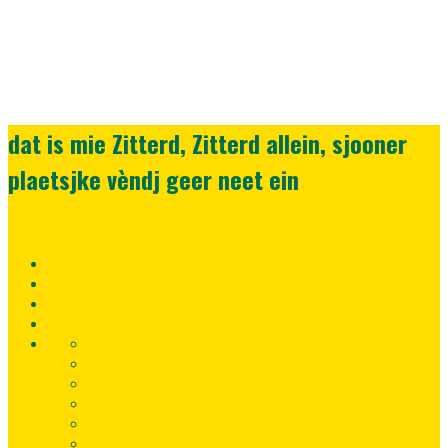
dat is mie Zitterd, Zitterd allein, sjooner
plaetsjke vèndj geer neet ein
Home
Lid
worden
Registreer
nu!
Inloggen
Fortuna
Uitwedstrijden
SC
Contact
gegevens
Sponsoren
Fortuna
SC
Voetbalpoule
TV
Privacybeleid