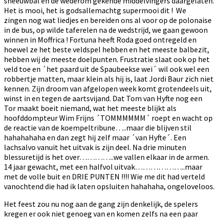
sneeuwbal en de wederom gekende middelvingers daargelaten.
Het is mooi, het is godsallemachtg supermooi dit ! We
zingen nog wat liedjes en bereiden ons al voor op de polonaise
in de bus, op wilde taferelen na de wedstrijd, we gaan gewoon
winnen in Moffrica ! Fortuna heeft Roda goed ontregeld en
hoewel ze het beste veldspel hebben en het meeste balbezit,
hebben wij de meeste doelpunten. Frustratie slaat ook op het
veld toe en ´het paard uit de Spaubeekse wei´ wil ook wel een
robbertje matten, maar klein als hij is, laat Jordi Baur zich niet
kennen. Zijn droom van afgelopen week komt grotendeels uit,
winst in en tegen de aartsvijand. Dat Tom van Hyfte nog een
Tor maakt boeit niemand, wat het meeste blijkt als
hoofddompteur Wim Frijns ´TOMMMMMM´ roept en wacht op
de reactie van de koempeltribune…..maar die blijven stil
hahahahaha en dan zegt hij zelf maar ´van Hyfte´. Een
lachsalvo vanuit het uitvak is zijn deel. Na drie minuten
blessuretijd is het over…………..we vallen elkaar in de armen.
14 jaar gewacht, met een halfvol uitvak………………..maar
met de volle buit en DRIE PUNTEN !!!! Wie me dit had verteld
vanochtend die had ik laten opsluiten hahahaha, ongeloveloos.
Het feest zou nu nog aan de gang zijn denkelijk, de spelers
kregen er ook niet genoeg van en komen zelfs na een paar