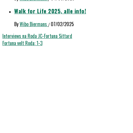
Walk for Life 2025, alle info!
By
Wibo Biermans
07/02/2025
/
Bericht
Interviews na Roda JC-Fortuna Sittard
Fortuna velt Roda: 1-3
navigatie