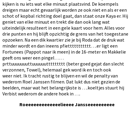
kijken is nu iets wat elke minuut plaatsvind. De koempels
dreigen maar echt gevaarlijk worden ze ook niet en als er een
schot of kopbal richting doel gaat, dan staat onze Kaya er. Hij
geniet van elke minuut en trekt die dan ook lang wat
uiteindelijk resulteert in een gele kaart voor hem. Alles voor
drie punten en hij blijft opzichtig de grens van het toegestane
opzoeken. Na een dik kwartier zie je bij Roda dat de druk wat
minder wordt en dan ineens pfiettttttttttt….er ligt een
Fortunees (Pappot naar ik meen) in de 16-meter en Makkelie
geeft ons weer een pingel……
prttuuuuuuuttuuuuuuttttttttt (beter goed gejat dan slecht
verzonnen, Towel), helemaal gek word ik en toch ook
weer niet. Ik tracht rustig te blijven en wil de penalty van
wederom Roel Janssen filmen. Dat lukt dus niet gezien de
beelden, maar wat het belangrijkste is ….koeltjes stuurt hij
Verbist wederom de andere hoek in ….
Roeeeeeeeeeeeeelieeee Jansseeeeeeeeee