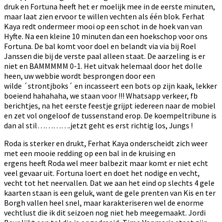
druk en Fortuna heeft het er moelijk mee in de eerste minuten,
maar laat zien ervoor te willen vechten als één blok. Ferhat
Kaya redt ondermeer mooi op een schot in de hoek van van
Hyfte. Na een kleine 10 minuten dan een hoekschop voor ons
Fortuna. De bal komt voor doel en belandt via via bij Roel
Janssen die bij de verste paal alleen staat. De aarzeling is er
niet en BAMMMMM 0-1. Het uitvak helemaal door het dolle
heen, uw webbie wordt besprongen door een
wilde ´strontjboks´ en incasseert een bots op zijn kaak, lekker
boeiend hahahaha, we staan voor !!! Whatsapp verkeer, fb
berichtjes, na het eerste feestje grijpt iedereen naar de mobiel
en zet vol ongeloof de tussenstand erop. De koempeltribune is
dan al stil………….jetzt geht es erst richtig los, Jungs !
Roda is sterker en drukt, Ferhat Kaya onderscheidt zich weer
met een mooie redding op een bal in de kruising en
ergens heeft Roda wel meer balbezit maar komt er niet echt
veel gevaar uit. Fortuna loert en doet het nodige en vecht,
vecht tot het neervallen. Dat we aan het eind op slechts 4 gele
kaarten staan is een geluk, want de gele prenten van Kis en ter
Borgh vallen heel snel, maar karakteriseren wel de enorme
vechtlust die ik dit seizoen nog niet heb meegemaakt. Jordi