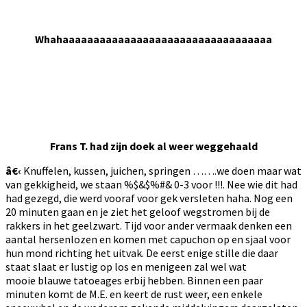
Whahaaaaaaaaaaaaaaaaaaaaaaaaaaaaaaaaaa
Frans T. had zijn doek al weer weggehaald
â€‹
Knuffelen, kussen, juichen, springen …….we doen maar wat
van gekkigheid, we staan %$&$%#& 0-3 voor !!!. Nee wie dit had
had gezegd, die werd vooraf voor gek versleten haha. Nog een
20 minuten gaan en je ziet het geloof wegstromen bij de
rakkers in het geelzwart. Tijd voor ander vermaak denken een
aantal hersenlozen en komen met capuchon op en sjaal voor
hun mond richting het uitvak. De eerst enige stille die daar
staat slaat er lustig op los en menigeen zal wel wat
mooie blauwe tatoeages erbij hebben. Binnen een paar
minuten komt de M.E. en keert de rust weer, een enkele