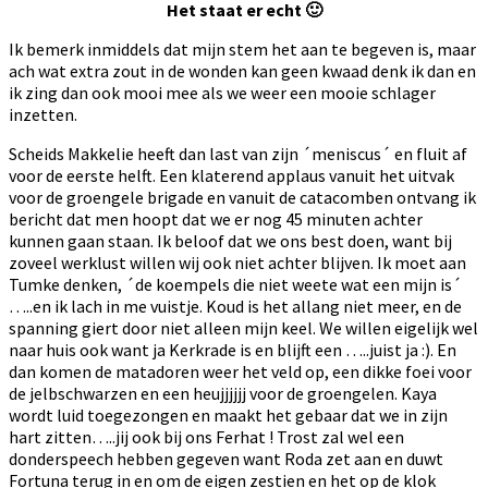
Het staat er echt 🙂
Ik bemerk inmiddels dat mijn stem het aan te begeven is, maar
ach wat extra zout in de wonden kan geen kwaad denk ik dan en
ik zing dan ook mooi mee als we weer een mooie schlager
inzetten.
Scheids Makkelie heeft dan last van zijn ´meniscus´ en fluit af
voor de eerste helft. Een klaterend applaus vanuit het uitvak
voor de groengele brigade en vanuit de catacomben ontvang ik
bericht dat men hoopt dat we er nog 45 minuten achter
kunnen gaan staan. Ik beloof dat we ons best doen, want bij
zoveel werklust willen wij ook niet achter blijven. Ik moet aan
Tumke denken, ´de koempels die niet weete wat een mijn is´
…..en ik lach in me vuistje. Koud is het allang niet meer, en de
spanning giert door niet alleen mijn keel. We willen eigelijk wel
naar huis ook want ja Kerkrade is en blijft een …..juist ja :). En
dan komen de matadoren weer het veld op, een dikke foei voor
de jelbschwarzen en een heujjjjjj voor de groengelen. Kaya
wordt luid toegezongen en maakt het gebaar dat we in zijn
hart zitten…..jij ook bij ons Ferhat ! Trost zal wel een
donderspeech hebben gegeven want Roda zet aan en duwt
Fortuna terug in en om de eigen zestien en het op de klok