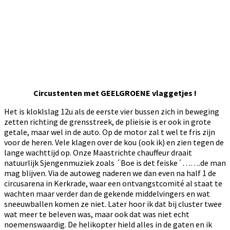
Circustenten met GEELGROENE vlaggetjes !
Het is kloklslag 12u als de eerste vier bussen zich in beweging
zetten richting de grensstreek, de plieisie is er ook in grote
getale, maar wel in de auto. Op de motor zal t wel te fris zijn
voor de heren. Vele klagen over de kou (ook ik) en zien tegen de
lange wachttijd op. Onze Maastrichte chauffeur draait
natuurlijk Sjengenmuziek zoals ´Boe is det feiske´…….de man
mag blijven. Via de autoweg naderen we dan even na half 1 de
circusarena in Kerkrade, waar een ontvangstcomité al staat te
wachten maar verder dan de gekende middelvingers en wat
sneeuwballen komen ze niet. Later hoor ik dat bij cluster twee
wat meer te beleven was, maar ook dat was niet echt
noemenswaardig. De helikopter hield alles in de gaten en ik