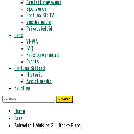
Contact gegevens
Sponsoren
Fortuna SC TV
Voetbalpoule
Privacybeleid
Fans
YNWA
FAQ
Fans op vakantie
Events
Fortuna Sittard
Historie
Social media
Fanshop
Zoeken
naar:
Home
Fans
Schweine 1 Muisjes 3……Danke Bitte !