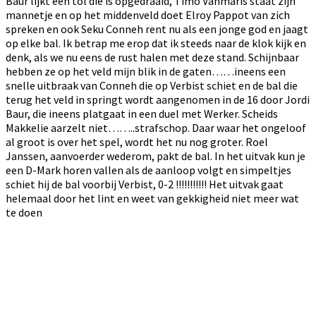
Baur lijkt een tol die is opgedraaid, Timo Vanmaris staat zijn
mannetje en op het middenveld doet Elroy Pappot van zich
spreken en ook Seku Conneh rent nu als een jonge god en jaagt
op elke bal. Ik betrap me erop dat ik steeds naar de klok kijk en
denk, als we nu eens de rust halen met deze stand. Schijnbaar
hebben ze op het veld mijn blik in de gaten……ineens een
snelle uitbraak van Conneh die op Verbist schiet en de bal die
terug het veld in springt wordt aangenomen in de 16 door Jordi
Baur, die ineens platgaat in een duel met Werker. Scheids
Makkelie aarzelt niet……..strafschop. Daar waar het ongeloof
al groot is over het spel, wordt het nu nog groter. Roel
Janssen, aanvoerder wederom, pakt de bal. In het uitvak kun je
een D-Mark horen vallen als de aanloop volgt en simpeltjes
schiet hij de bal voorbij Verbist, 0-2 !!!!!!!!!!! Het uitvak gaat
helemaal door het lint en weet van gekkigheid niet meer wat
te doen