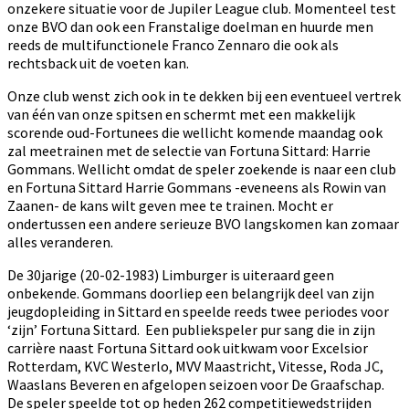
onzekere situatie voor de Jupiler League club. Momenteel test
onze BVO dan ook een Franstalige doelman en huurde men
reeds de multifunctionele Franco Zennaro die ook als
rechtsback uit de voeten kan.
Onze club wenst zich ook in te dekken bij een eventueel vertrek
van één van onze spitsen en schermt met een makkelijk
scorende oud-Fortunees die wellicht komende maandag ook
zal meetrainen met de selectie van Fortuna Sittard: Harrie
Gommans. Wellicht omdat de speler zoekende is naar een club
en Fortuna Sittard Harrie Gommans -eveneens als Rowin van
Zaanen- de kans wilt geven mee te trainen. Mocht er
ondertussen een andere serieuze BVO langskomen kan zomaar
alles veranderen.
De 30jarige (20-02-1983) Limburger is uiteraard geen
onbekende. Gommans doorliep een belangrijk deel van zijn
jeugdopleiding in Sittard en speelde reeds twee periodes voor
‘zijn’ Fortuna Sittard. Een publiekspeler pur sang die in zijn
carrière naast Fortuna Sittard ook uitkwam voor Excelsior
Rotterdam, KVC Westerlo, MVV Maastricht, Vitesse, Roda JC,
Waaslans Beveren en afgelopen seizoen voor De Graafschap.
De speler speelde tot op heden 262 competitiewedstrijden