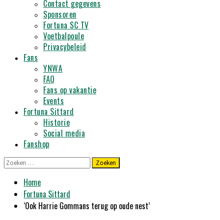
Contact gegevens
Sponsoren
Fortuna SC TV
Voetbalpoule
Privacybeleid
Fans
YNWA
FAQ
Fans op vakantie
Events
Fortuna Sittard
Historie
Social media
Fanshop
Zoeken
naar:
Home
Fortuna Sittard
‘Ook Harrie Gommans terug op oude nest’