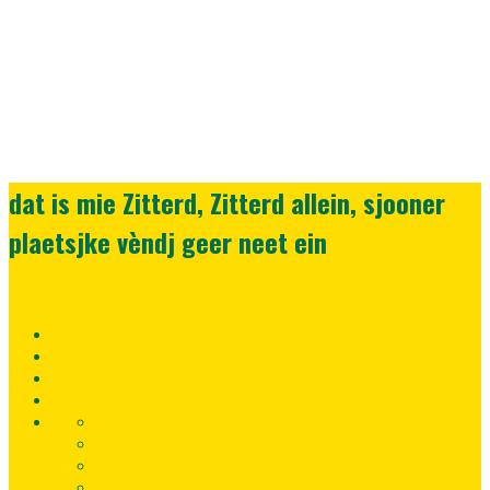
dat is mie Zitterd, Zitterd allein, sjooner
plaetsjke vèndj geer neet ein
Home
Lid
worden
Registreer
nu!
Inloggen
Fortuna
Uitwedstrijden
SC
Contact
gegevens
Sponsoren
Fortuna