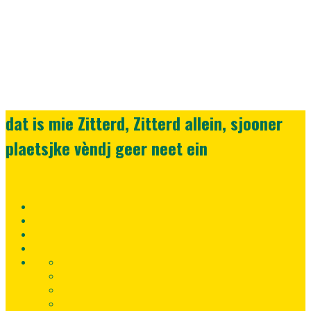
dat is mie Zitterd, Zitterd allein, sjooner
plaetsjke vèndj geer neet ein
Home
Lid
worden
Registreer
nu!
Inloggen
Fortuna
Uitwedstrijden
SC
Contact
gegevens
Sponsoren
Fortuna