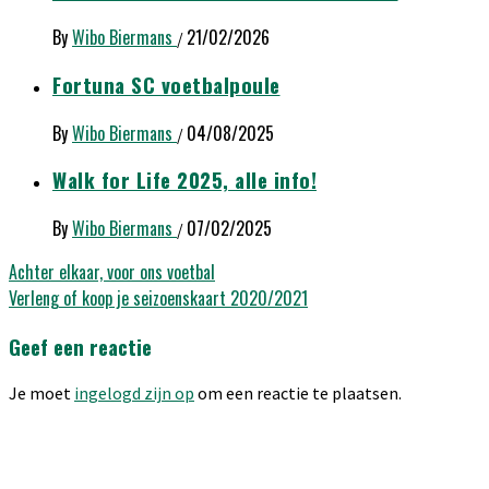
By
Wibo Biermans
21/02/2026
/
Fortuna SC voetbalpoule
By
Wibo Biermans
04/08/2025
/
Walk for Life 2025, alle info!
By
Wibo Biermans
07/02/2025
/
Bericht
Achter elkaar, voor ons voetbal
Verleng of koop je seizoenskaart 2020/2021
navigatie
Geef een reactie
Je moet
ingelogd zijn op
om een reactie te plaatsen.