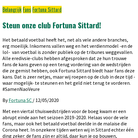
Belangrijk
Fans
Fortuna Sittard
Steun onze club Fortuna Sittard!
Het betaald voetbal heeft het, net als vele andere branches,
erg moeilijk. Inkomens vallen weg en het verdienmodel -en de
lol- van voetbal is zonder publiek op de tribunes weggevallen.
Alle eredivsie-clubs hebben afgesproken dat ze hun trouwe
fans de kans geven op een terug vordering van de wedstrijden
die ze gemist hebben, ook Fortuna Sittard biedt haar fans deze
kans. Dat is zeer netjes, maar wij roepen op de club in deze tijd -
waar mogelijk- te steunen en het geld niet terug te vorderen.
#SamenNaoVeure
By
Fortuna SC
/
12/05/2020
Met een viertal thuiswedstrijden voor de boeg kwam er een
abrupt einde aan het seizoen 2019-2020. Helaas voor de vele
fans, maar ook het betaald voetbal deelde in de malaise die
Corona heet. In onzekere tijden weten wij in Sittard echter één
ding zeker: de fans zijn er altijd, daar kun je op bouwen,