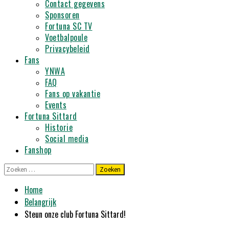
Contact gegevens
Sponsoren
Fortuna SC TV
Voetbalpoule
Privacybeleid
Fans
YNWA
FAQ
Fans op vakantie
Events
Fortuna Sittard
Historie
Social media
Fanshop
Zoeken
naar:
Home
Belangrijk
Steun onze club Fortuna Sittard!