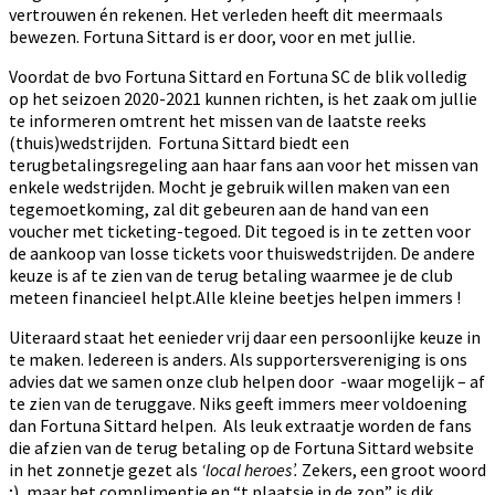
vertrouwen én rekenen. Het verleden heeft dit meermaals
bewezen. Fortuna Sittard is er door, voor en met jullie.
Voordat de bvo Fortuna Sittard en Fortuna SC de blik volledig
op het seizoen 2020-2021 kunnen richten, is het zaak om jullie
te informeren omtrent het missen van de laatste reeks
(thuis)wedstrijden. Fortuna Sittard biedt een
terugbetalingsregeling aan haar fans aan voor het missen van
enkele wedstrijden. Mocht je gebruik willen maken van een
tegemoetkoming, zal dit gebeuren aan de hand van een
voucher met ticketing-tegoed. Dit tegoed is in te zetten voor
de aankoop van losse tickets voor thuiswedstrijden. De andere
keuze is af te zien van de terug betaling waarmee je de club
meteen financieel helpt.Alle kleine beetjes helpen immers !
Uiteraard staat het eenieder vrij daar een persoonlijke keuze in
te maken. Iedereen is anders. Als supportersvereniging is ons
advies dat we samen onze club helpen door -waar mogelijk – af
te zien van de teruggave. Niks geeft immers meer voldoening
dan Fortuna Sittard helpen. Als leuk extraatje worden de fans
die afzien van de terug betaling op de Fortuna Sittard website
in het zonnetje gezet als
‘local heroes’.
Zekers, een groot woord
;), maar het complimentje en “t plaatsje in de zon” is dik