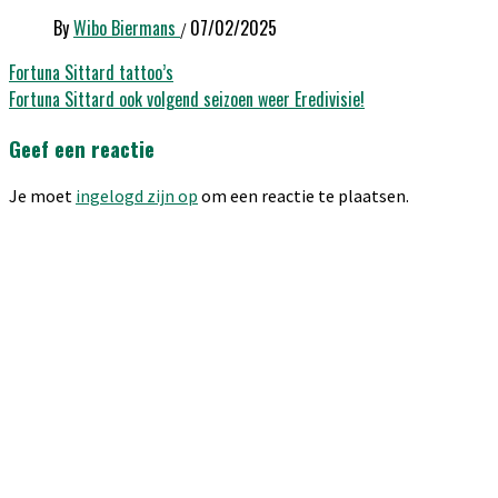
By
Wibo Biermans
07/02/2025
/
Bericht
Fortuna Sittard tattoo’s
Fortuna Sittard ook volgend seizoen weer Eredivisie!
navigatie
Geef een reactie
Je moet
ingelogd zijn op
om een reactie te plaatsen.