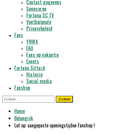
Contact gegevens
Sponsoren
Fortuna SC TV
Voetbalpoule
Privacybeleid
Fans
YNWA
FAQ
Fans op vakantie
Events
Fortuna Sittard
Historie
Social media
Fanshop
Zoeken
naar:
Home
Belangrijk
Let op: aangepaste openingstijden Fanshop !