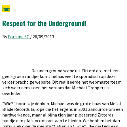
Fans
Respect for the Underground!
By
Fortuna SC
/
26/09/2013
De underground scene uit Zitterd eo -met een
geel-groen randje- komt helaas veel te sporadisch op deze
verder prachtige website. Dit realiseerde het webmasterteam
zich weer eens toen het vernam dat Michael Trengert is
overleden.
“Wie?” hoor ik je denken. Michael was de grote baas van Metal
Blade Records Europe die het ergens in 2001 aandurfde om een
hardwerkende, maar al bijna tien jaar ploeterend Zitterds
bandje een platencontract aan te bieden. We hebben het dan
natuurlijk over de mighty “Callenish Circle” , die destijds een