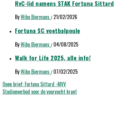
RvC-lid namens STAK Fortuna Sittard
By
Wibo Biermans
21/02/2026
/
Fortuna SC voetbalpoule
By
Wibo Biermans
04/08/2025
/
Walk for Life 2025, alle info!
By
Wibo Biermans
07/02/2025
/
Bericht
Open brief: Fortuna Sittard -MVV
Stadionverbod voor de voorvocht krant
navigatie