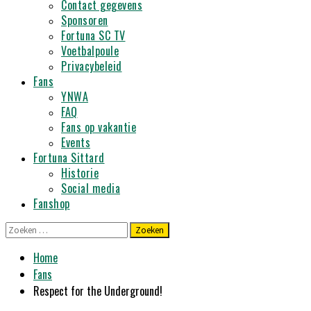
Contact gegevens
Sponsoren
Fortuna SC TV
Voetbalpoule
Privacybeleid
Fans
YNWA
FAQ
Fans op vakantie
Events
Fortuna Sittard
Historie
Social media
Fanshop
Zoeken
naar:
Home
Fans
Respect for the Underground!