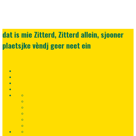
dat is mie Zitterd, Zitterd allein, sjooner
plaetsjke vèndj geer neet ein
Home
Lid
worden
Registreer
nu!
Inloggen
Fortuna
Uitwedstrijden
SC
Contact
gegevens
Sponsoren
Fortuna
SC
Voetbalpoule
TV
Privacybeleid
Fans
YNWA