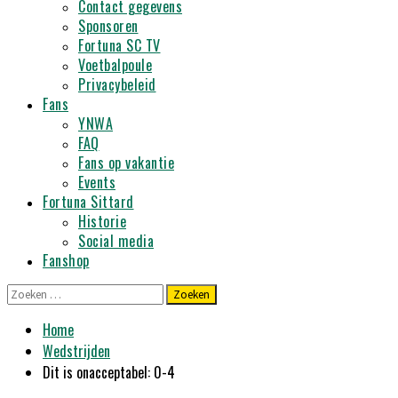
Contact gegevens
Sponsoren
Fortuna SC TV
Voetbalpoule
Privacybeleid
Fans
YNWA
FAQ
Fans op vakantie
Events
Fortuna Sittard
Historie
Social media
Fanshop
Zoeken
naar:
Home
Wedstrijden
Dit is onacceptabel: 0-4