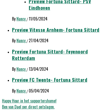
Preview Fortuna Sittard- PSV
Eindhoven
By
Nancy
11/05/2024
/
Preview Vitesse Arnhem- Fortuna Sittard
By
Nancy
27/04/2024
/
Preview Fortuna Sittard- Feyenoord
Rotterdam
By
Nancy
13/04/2024
/
Preview FC Twente- Fortuna Sittard
By
Nancy
05/04/2024
/
Bericht
Happy Hour in het supportershome!
Ben van Dael per direct ontslagen.
navigatie