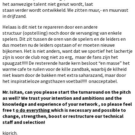
het aanwezige talent niet genut wordt, laat
staan verder wordt ontwikkeld. We zitten muur,- en muurvast
in drijfzand.
Helaas is dit niet te repareren door een andere
structuur (opstelling) noch door de vervanging van enkele
spelers. Dit zit tussen de oren van de spelers en de leiders en
dus moeten nu de leiders opstaan of er moeten nieuwe
bijkomen. Het is niet anders, want dat we sportief het lachertje
zijn is voor de club nog niet zo erg, maar de fans zijn het
spuugzat!!!!! De resterende harde kern besloot “en masse” het
warme cafe te ruilen voor de kille zandbak, waarbij de kilheid
niet kwam door de bakken met extra saharazand, maar door
het inspiratieloze angsthazen voetbal!!!! onacceptabel.
Mr. Isitan, can you please start the turnaround on the pitch
as well? We trust your intention and ambitions and the
knowledge and experience of your network , so please feel
free t
o do everything
which is necessary and possible to
change, strengthen, boost or restructure our technical
staff and selection!
kiprich.