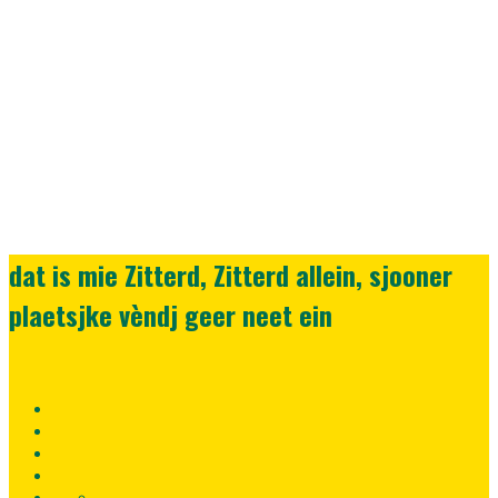
dat is mie Zitterd, Zitterd allein, sjooner
plaetsjke vèndj geer neet ein
Home
Lid
worden
Registreer
nu!
Inloggen
Fortuna
Uitwedstrijden