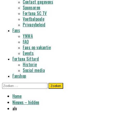
Contact gegevens
Sponsoren
Fortuna SC TV
Voetbalpoule
Privacybeleid
Fans
YNWA
FAQ
Fans op vakantie
Events
Fortuna Sittard
Historie
Social media
Fanshop
Zoeken
naar:
Home
Nieuws – hidden
alv